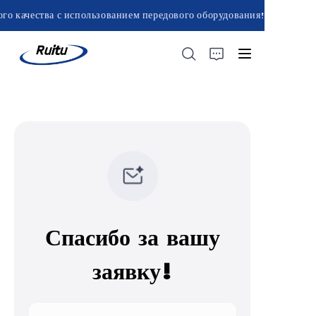
го качества с использованием передового оборудования!
Создание кирпичей
превосходного
качества с
использованием
передового
оборудования!
ГЛАВНАЯ
О НАС
ПРОДУКТЫ
Спасибо за вашу
заявку!